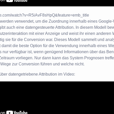
be.com/watch?v=R5iAvF8sHpQ&feature=emb_title
e werden verwendet, um die Zuordnung innerhalb eines Google
ibt auch eine datengesteuerte Attribution. In diesem Modell bew
tzerinteraktion mit einer Anzeige und weist ihr einen anderen W
ig sie für die Conversion war. Dieses Modell sammelt und anal
t damit die beste Option für die Verwendung innerhalb eines W
 es nur verfügbar ist, wenn genügend Informationen über das Ben
eitraum vorliegen. Nur dann kann das System Prognosen treffen
Wege zur Conversion führen und welche nicht.
über datengetriebene Attribution im Video: