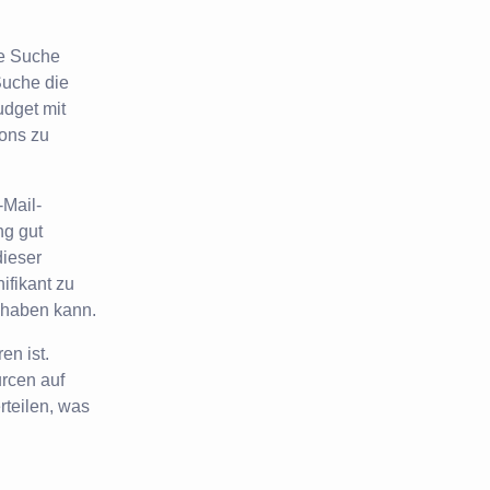
he Suche
Suche die
udget mit
ons zu
-Mail-
ng gut
dieser
ifikant zu
 haben kann.
en ist.
rcen auf
teilen, was