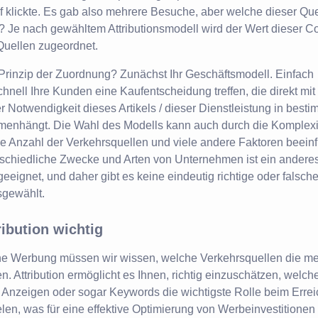
 klickte. Es gab also mehrere Besuche, aber welche dieser Que
 Je nach gewähltem Attributionsmodell wird der Wert dieser C
Quellen zugeordnet.
rinzip der Zuordnung? Zunächst Ihr Geschäftsmodell. Einfach
hnell Ihre Kunden eine Kaufentscheidung treffen, die direkt mit
 Notwendigkeit dieses Artikels / dieser Dienstleistung in best
menhängt. Die Wahl des Modells kann auch durch die Komplexi
ie Anzahl der Verkehrsquellen und viele andere Faktoren beeinf
erschiedliche Zwecke und Arten von Unternehmen ist ein andere
geeignet, und daher gibt es keine eindeutig richtige oder falsche
sgewählt.
ibution wichtig
che Werbung müssen wir wissen, welche Verkehrsquellen die me
. Attribution ermöglicht es Ihnen, richtig einzuschätzen, welch
nzeigen oder sogar Keywords die wichtigste Rolle beim Erreic
len, was für eine effektive Optimierung von Werbeinvestitionen 