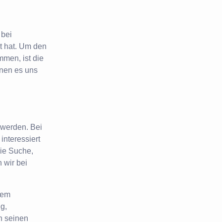
 bei
t hat. Um den
mmen, ist die
onen es uns
 werden. Bei
interessiert
ie Suche,
 wir bei
rem
g,
in seinen