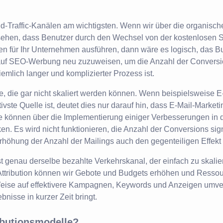
Paid-Traffic-Kanälen am wichtigsten. Wenn wir über die organisc
sehen, dass Benutzer durch den Wechsel von der kostenlosen 
nen für Ihr Unternehmen ausführen, dann wäre es logisch, das B
 auf SEO-Werbung neu zuzuweisen, um die Anzahl der Conversi
emlich langer und komplizierter Prozess ist.
e, die gar nicht skaliert werden können. Wenn beispielsweise E
tivste Quelle ist, deutet dies nur darauf hin, dass E-Mail-Marketi
Sie können über die Implementierung einiger Verbesserungen in 
n. Es wird nicht funktionieren, die Anzahl der Conversions sign
rhöhung der Anzahl der Mailings auch den gegenteiligen Effekt
 genau derselbe bezahlte Verkehrskanal, der einfach zu skalier
Attribution können wir Gebote und Budgets erhöhen und Ressou
Weise auf effektivere Kampagnen, Keywords und Anzeigen umver
bnisse in kurzer Zeit bringt.
ibutionsmodelle?