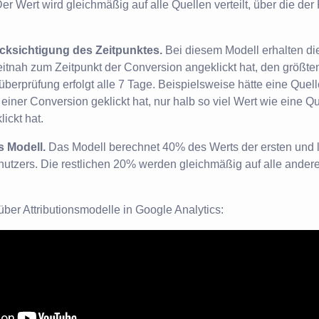
er Wert wird gleichmäßig auf alle Quellen verteilt, über die der
cksichtigung des Zeitpunktes.
Bei diesem Modell erhalten die
eitnah zum Zeitpunkt der Conversion angeklickt hat, den größten
überprüfung erfolgt alle 7 Tage. Beispielsweise hätte eine Quelle
einer Conversion geklickt hat, nur halb so viel Wert wie eine Qu
ickt hat.
s Modell.
Das Modell berechnet 40% des Werts der ersten und l
utzers. Die restlichen 20% werden gleichmäßig auf alle ande
ber Attributionsmodelle in Google Analytics: