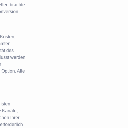
llen brachte
onversion
 Kosten,
immten
tät des
lusst werden.
s
 Option. Alle
isten
e Kanäle,
hen Ihrer
erforderlich