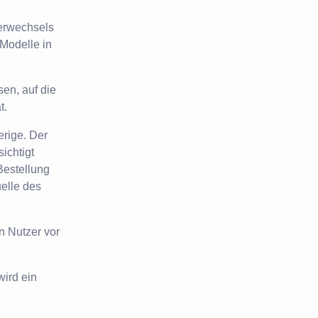
erwechsels
 Modelle in
en, auf die
t.
erige. Der
ichtigt
Bestellung
uelle des
n Nutzer vor
wird ein