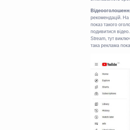
Відеооголошення
рекомендацій. На
показ такого огол
подивитися відео.
Stream, тут викл
така реклама пока