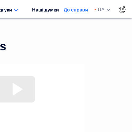
UA
дгуки
Наші думки
До справи
EN
DE
RU
s