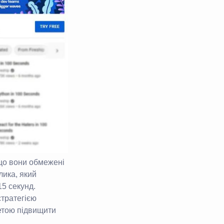
що вони обмежені
лика, який
5 секунд.
стратегією
метою підвищити