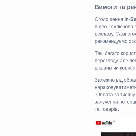
Вимоги та ре
Оголошення
In-S
відео. Їх ключова
рекламу. Самі ого
рекомендуємо ств
Так, багато корис
перегляду, але ле
цікавим чи корисн
Залежно від обран
нараховуватиметьс
“Оплата за тисячу
залучення потенці
та товарів.