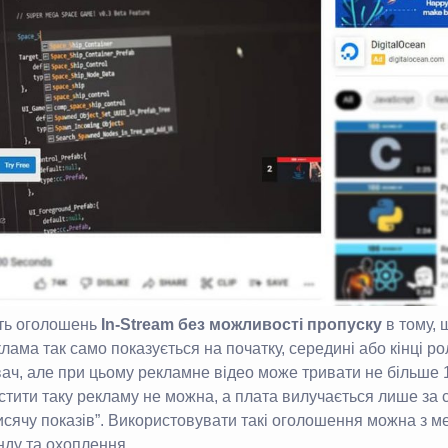
сть оголошень
In-Stream без можливості пропуску
в тому, 
лама так само показується на початку, середині або кінці ро
ач, але при цьому рекламне відео може тривати не більше 1
стити таку рекламу не можна, а плата вилучається лише за 
тисячу показів”. Використовувати такі оголошення можна з 
нду та охоплення.