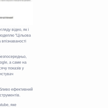
ляду відео, як і
 моделлю “Цільова
а впізнаваності
безпосередньо,
gle, а саме на
ячу показів у
истувач
собливо ефективний
струментів.
tube, яке