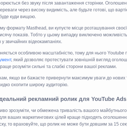
орюється без звуку після завантаження сторінки. Оголошен
ереваги через високу видимість, але будьте готові, що варті
буде куди вищою.
му формату Masthead, ви купуєте місце розташування своєї
исячу показів. Тобто у цьому випадку виключено можливість у
я у звичайних відеокампаніях.
зняється особливою масштабністю, тому для нього Youtube 
умент
, який дозволяє протестувати зовнішній вигляд оголо
краще розуміти сильні та слабкі сторони вашої реклами.
вам, якщо ви бажаєте привернути максимум уваги до нових 
видко охопити широку аудиторію.
ідеальний рекламний ролик для YouTube Ads
во зрозуміти, чи обмежена тривалість вашого майбутнього 
для ваших маркетингових цілей краще підходять оголошення
ку, то враховуйте, що ролик не може бути довшим за 15 сек