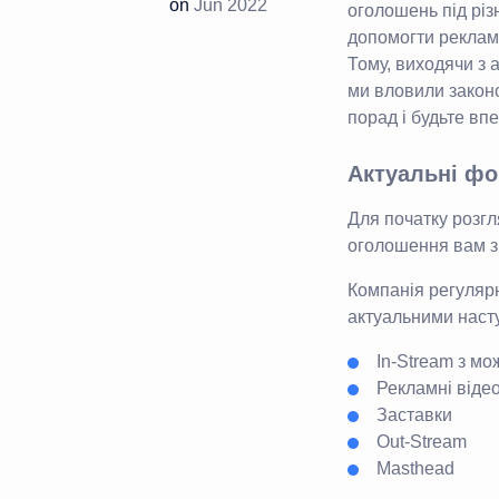
on
Jun 2022
оголошень під різн
допомогти реклам
Тому, виходячи з а
ми вловили законо
порад і будьте вп
Актуальні фо
Для початку розг
оголошення вам зн
Компанія регулярн
актуальними насту
In-Stream з мо
Рекламні відео
Заставки
Out-Stream
Masthead