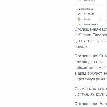
Оголошення-зас
In-Stream. Таку р
ціна за тисячу по
бренду.
Оголошення Out-
але він дозволяє 
вебсайтах та мобі
видимій області е
переглянув рекла
Формат має на мет
у ситуаціях, коли
Оголошення Mas