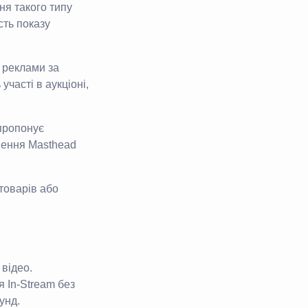
ня такого типу
сть показу
 реклами за
часті в аукціоні,
пропонує
шення Masthead
товарів або
відео.
 In-Stream без
унд.