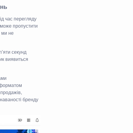
ень
ід час перегляду
ч може пропустити
 ми не
п’яти секунд
лик виявиться
ами
а форматом
 продажів,
знаваності бренду