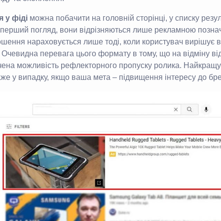
 у фіді
можна побачити на головній сторінці, у списку резу
 перший погляд, вони відрізняються лише рекламною позна
ошення нараховується лише тоді, коли користувач вирішує в
 Очевидна перевага цього формату в тому, що на відміну ві
ючена можливість рефлекторного пропуску ролика. Найкращу
же у випадку, якщо ваша мета – підвищення інтересу до бре