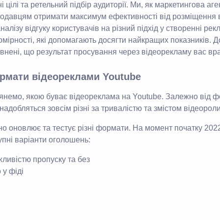
і цілі та ретельний підбір аудиторії. Ми, як маркетингова аге
одавцям отримати максимум ефективності від розміщення 
налізу відгуку користувачів на різний підхід у створенні рек
мірності, які допомагають досягти найкращих показників. 
евнені, що результат просування через відеорекламу вас вра
рмати відеореклами Youtube
лянемо, якою буває відеореклама на Youtube. Залежно від 
адобляться зовсім різні за тривалістю та змістом відеороли
о оновлює та тестує різні формати. На момент початку 2022
пні варіанти оголошень:
жливістю пропуску та без
 у фіді