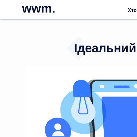
wwm.
Хто
Ідеальний