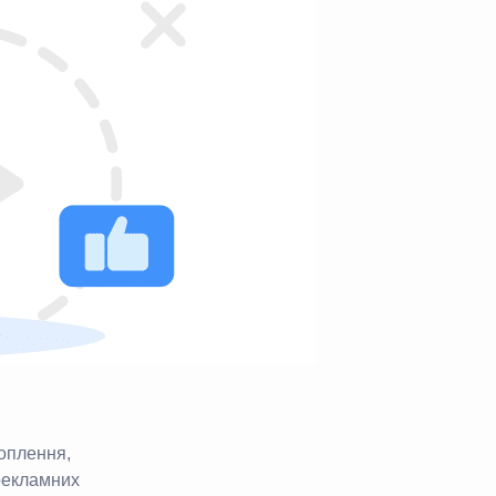
хоплення,
рекламних