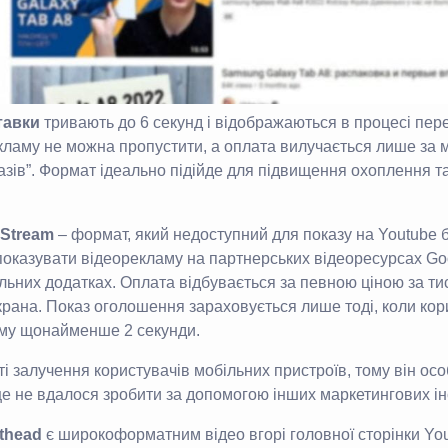
тавки
тривають до 6 секунд і відображаються в процесі перег
екламу не можна пропустити, а оплата вилучається лише за
казів”. Формат ідеально підійде для підвищення охоплення т
Stream
– формат, який недоступний для показу на Youtube 
показувати відеорекламу на партнерських відеоресурсах Goo
льних додатках. Оплата відбувається за певною ціною за тис
крана. Показ оголошення зараховується лише тоді, коли кор
му щонайменше 2 секунди.
і залучення користувачів мобільних пристроїв, тому він о
 це не вдалося зробити за допомогою інших маркетингових ін
thead
є широкоформатним відео вгорі головної сторінки You