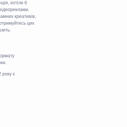
нція, хотіли б
відеореклами.
ламних креативів,
Дотримуйтесь цих
зить.
формату
ки.
 року є