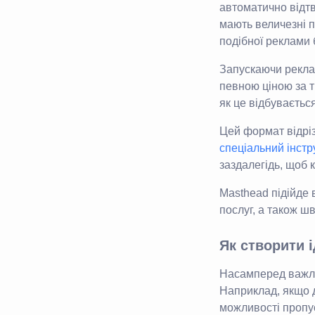
автоматично відтв
мають величезні п
подібної реклами 
Запускаючи рекла
певною ціною за т
як це відбуваєтьс
Цей формат відрі
спеціальний інстр
заздалегідь, щоб 
Masthead підійде 
послуг, а також ш
Як створити 
Насамперед важли
Наприклад, якщо 
можливості пропус