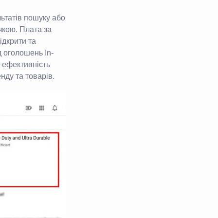
льтатів пошуку або
чкою. Плата за
ідкрити та
д оголошень In-
 ефективність
нду та товарів.