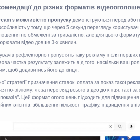
комендації до різних форматів відеооголош
tream з можливістю пропуску
демонструються перед або п
 особливість у тому, що через 5 секунд перегляду користува
лошення не обмежені за тривалістю, але для цього формату
орювати відео довше 3-х хвилин.
тувачів рефлекторно пропустять таку рекламу після перших 
вова частка результату залежить від того, наскільки ваш ро
им, щоб додивитись його до кінця.
ої стратегії призначення ставок, оплата за показ такої рекл
я по-різному: як за перегляд всього відео до кінця, так і з
 показів”. Цей формат оголошень підходить для підвищення
йних клієнтів, збільшення кількості трафіку, підвищення впі