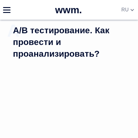
wwm.
RU
EN
A/В тестирование. Как
DE
UA
провести и
проанализировать?