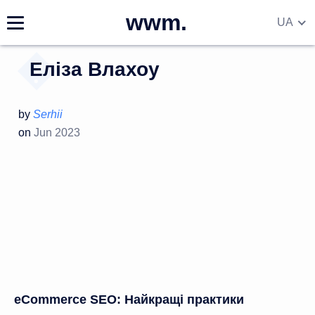
wwm.
UA
EN
Еліза Влахоу
DE
RU
by
Serhii
on
Jun 2023
eCommerce SEO: Найкращі практики