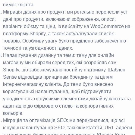
вимог клієнта.
Міграція даних про продукт: ми ретельно перенесли усі
дані про продукти, включаючи зображення, описи,
варіанти обʼєму та ціни, із вебсайту на WooCommerce на
платформу Shopify, а також актуалізували список
товарів. Особливу увагу було приділено забезпеченню
точності та узгодженості даних.
Налаштування дизайну та теми: тему для онлайн
магазину ми обирали серед тих, які розробляв сам
Shopify, що забезпечувало постійну підтримку. Шаблон
Sense відповідав принципам брендингу та цілям
інтернет-магазину клієнта. До теми було внесено
користувацькі налаштування, щоб підтримувати
узгодженість з існуючими елементами дизайну клієнта та
адаптацію до фірмового стилю та корпоративних
кольорів.
Міграція та оптимізація SEO: ми переконалися, що всі
існуючі налаштування SEO, такі як метатеги, URL-адреси
та редіректи, були ретельно перенесені в Shopify. Крім