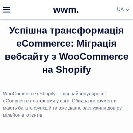
wwm.
UA
EN
Успішна трансформація
DE
RU
eCommerce: Міграція
вебсайту з WooCommerce
на Shopify
WooCommerce і Shopify — дві найпопулярніші
eCommerce платформи у світі. Обидва інструменти
мають багато функцій та вже давно заслужили довіру
мільйонів клієнтів.