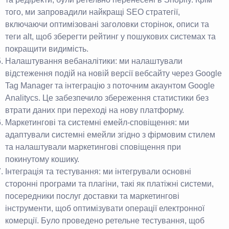
того, ми запровадили найкращі SEO стратегії,
включаючи оптимізовані заголовки сторінок, описи та
теги alt, щоб зберегти рейтинг у пошукових системах та
покращити видимість.
Налаштування вебаналітики: ми налаштували
відстеження подій на новій версії вебсайту через Google
Tag Manager та інтеграцію з поточним акаунтом Google
Analitycs. Це забезпечило збереження статистики без
втрати даних при переході на нову платформу.
Маркетингові та системні емейл-сповіщення: ми
адаптували системні емейли згідно з фірмовим стилем
та налаштували маркетингові сповіщення при
покинутому кошику.
Інтеграція та тестування: ми інтегрували основні
сторонні програми та плагіни, такі як платіжні системи,
посередники послуг доставки та маркетингові
інструменти, щоб оптимізувати операції електронної
комерції. Було проведено ретельне тестування, щоб