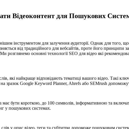
увати Відеоконтент для Пошукових Систе
нішим інструментом для залучення аудиторії. Однак для того, що
дрізняється від традиційного для вебсайтів, проте його принцип
. Ми розглянемо основні технології SEO для відео які рекоменд
слів, які найкраще відповідають тематиці вашого відео. Такі клю
 на зразок Google Keyword Planner, Ahrefs або SEMrush допоможут
на має бути короткою, до 100 символів, інформативною та включ
инг у пошукових системах.
слів у опис відео, теги та субтитри допоможе пошуковим система