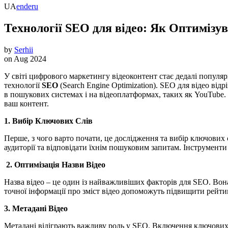
UA
en
de
ru
Технології SEO для відео: Як Оптиміз
by
Serhii
on
Aug 2024
У світі цифрового маркетингу відеоконтент стає дедалі популяр
технології
SEO
(Search Engine Optimization). SEO для відео ві
в пошукових системах і на відеоплатформах, таких як YouTube
ваш контент.
1. Вибір Ключових Слів
Перше, з чого варто почати, це дослідження та вибір ключових 
аудиторії та відповідати їхнім пошуковим запитам. Інструменти
2. Оптимізація Назви Відео
Назва відео – це один із найважливіших факторів для SEO. Во
точної інформації про зміст відео допоможуть підвищити рейт
3. Метадані Відео
Метадані відіграють важливу роль у SEO. Включення ключових 