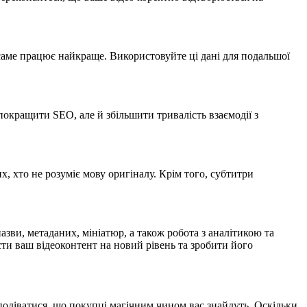
о саме працює найкраще. Використовуйте ці дані для подальшої
покращити SEO, але й збільшити тривалість взаємодії з
 хто не розуміє мову оригіналу. Крім того, субтитри
зви, метаданих, мініатюр, а також робота з аналітикою та
ти ваш відеоконтент на новий рівень та зробити його
подіватися, що покупці магічним чином вас знайдуть. Оскільки