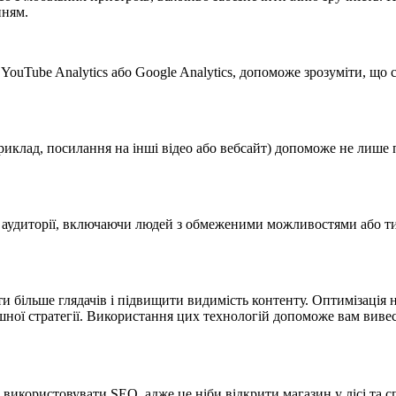
нням.
 YouTube Analytics або Google Analytics, допоможе зрозуміти, щ
риклад, посилання на інші відео або вебсайт) допоможе не лише 
аудиторії, включаючи людей з обмеженими можливостями або тих,
 більше глядачів і підвищити видимість контенту. Оптимізація на
ної стратегії. Використання цих технологій допоможе вам вивес
використовувати SEO, адже це ніби відкрити магазин у лісі та с