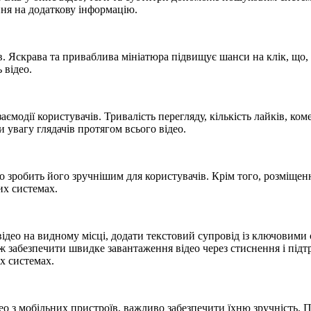
ння на додаткову інформацію.
чів. Яскрава та приваблива мініатюра підвищує шанси на клік, що
 відео.
аємодії користувачів. Тривалість перегляду, кількість лайків, ко
 увагу глядачів протягом всього відео.
зробить його зручнішим для користувачів. Крім того, розміщенн
х системах.
відео на видному місці, додати текстовий супровід із ключовими
 забезпечити швидке завантаження відео через стиснення і підт
х системах.
ео з мобільних пристроїв, важливо забезпечити їхню зручність. 