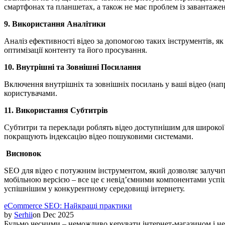
смартфонах та планшетах, а також не має проблем із завантаже
9. Використання Аналітики
Аналіз ефективності відео за допомогою таких інструментів, як
оптимізації контенту та його просування.
10. Внутрішні та Зовнішні Посилання
Включення внутрішніх та зовнішніх посилань у ваші відео (нап
користувачами.
11. Використання Субтитрів
Субтитри та переклади роблять відео доступнішим для широкої 
покращують індексацію відео пошуковими системами.
Висновок
SEO для відео є потужним інструментом, який дозволяє залучити
мобільною версією – все це є невід’ємними компонентами успіш
успішнішим у конкурентному середовищі інтернету.
eCommerce SEO: Найкращі практики
by
Serhii
on
Dec 2025
Будьмо чесними – неможливо керувати інтернет-магазином і не 