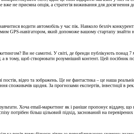
е вже не приємна опція, а стратегія виживання для досягнення 
навчитися водити автомобіль у час пік. Навколо безліч конкурен
амим GPS-навігатором, який допоможе вашому стартапу знайти 
кетингом? Ви не самотні. У світі, де бренди публікують понад 7
, а в тому, щоб створювати розумніший контент. Цей посібник по
ячі постів, відео та зображень. Це не фантастика – це наша реаль
ння споживачів щодня. За прогнозами експертів, інвестиції в ре
езультати. Хоча email-маркетинг як і раніше пропонує віддачу, 
піху потрібен більш цільовий підхід, заснований на перевірених
кілька років тому бізнеси діяли за передбачуваною схемою: знахо