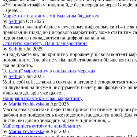
43% онлайн-трафіку покупок йде безпосередньо через Google, ц
– це не...
Маркетинг стартапу з мінімальним бюджетом
by
Serhii
on
Oct 2025
Розпочати власний бізнес у сучасному цифровому світі – це як 
правильний підхід до цифрового маркетингу може стати тим с
підприємств покладаються на цифрові канали як...
Стратегія контенту: Ваш план зростання
by
Serhii
on
Jul 2025
Чи відчуваєте ви, що кричите у порожнечу зі своїм контент-мар
неможливим. Але річ не у тім, щоб створювати більше контенту
яка не просто...
Тенденції маркетингу в соціальних мережах
by
Serhii
on
Jun 2025
Уявіть собі світ, де кожна секунда в інтернеті створюються тис
спілкування на потужні інструменти бізнесу, які формують ріше
мільярдів доларів уже цього...
Найкращі практики Email-маркетингу
by
Mariia Yevhlevska
on
Apr 2025
Масові email-розсилки перестали приносити бізнесу потрібні р
шаблонних повідомлень вже не допомагає досягти цілей. Для ус
листів, які дійсно знаходять відгук у підписників,...
Майстерність аутрічу та лінкбілдингу
by
Mariia Yevhlevska
on
Apr 2025
Стандартна стратегія лінкбілдингу вже почала застарівати. Ще 