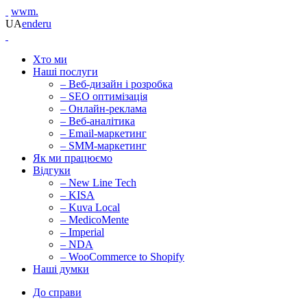
wwm.
UA
en
de
ru
Хто ми
Наші послуги
– Веб-дизайн і розробка
– SEO оптимізація
– Онлайн-реклама
– Веб-аналітика
– Email-маркетинг
– SMM-маркетинг
Як ми працюємо
Відгуки
– New Line Tech
– KISA
– Kuva Local
– MedicoMente
– Imperial
– NDA
– WooCommerce to Shopify
Наші думки
До справи