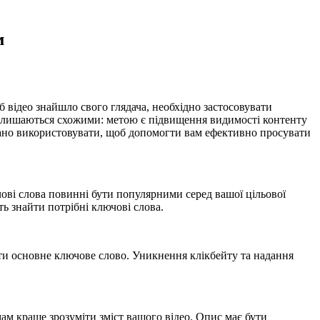
м
б відео знайшло свого глядача, необхідно застосовувати
и залишаються схожими: метою є підвищення видимості контенту
овано використовувати, щоб допомогти вам ефективно просувати
чові слова повинні бути популярними серед вашої цільової
ь знайти потрібні ключові слова.
ати основне ключове слово. Уникнення клікбейту та надання
м краще зрозуміти зміст вашого відео. Опис має бути