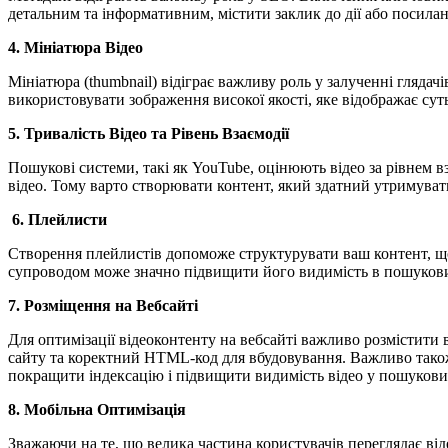
детальним та інформативним, містити заклик до дії або посила
4. Мініатюра Відео
Мініатюра (thumbnail) відіграє важливу роль у залученні гляда
використовувати зображення високої якості, яке відображає суть
5. Тривалість Відео та Рівень Взаємодії
Пошукові системи, такі як YouTube, оцінюють відео за рівнем вз
відео. Тому варто створювати контент, який здатний утримувати
6. Плейлисти
Створення плейлистів допоможе структурувати ваш контент, що 
супроводом може значно підвищити його видимість в пошукови
7. Розміщення на Вебсайті
Для оптимізації відеоконтенту на вебсайті важливо розмістити 
сайту та коректний HTML-код для вбудовування. Важливо також
покращити індексацію і підвищити видимість відео у пошукови
8. Мобільна Оптимізація
Зважаючи на те, що велика частина користувачів переглядає від