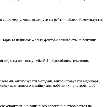
, в свою чергу, може вплинути на рейтинг відео. Рекомендується
ментарів та підписок – всі ці фактори впливають на рейтинг
я відео на власному вебсайті з відповідним текстовим
 словами, оптимізувати метадані, використовувати відеокарту
римку адаптивного дизайну для мобільних пристроїв, щоб
Переконайтеся, що ваше відео коректно відтворюється на