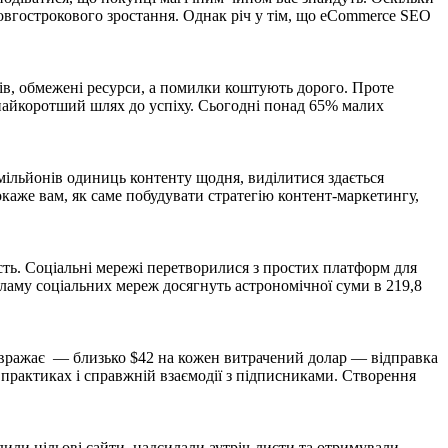
довгострокового зростання. Однак річ у тім, що eCommerce SEO
тів, обмежені ресурси, а помилки коштують дорого. Проте
найкоротший шлях до успіху. Сьогодні понад 65% малих
 мільйонів одиниць контенту щодня, виділитися здається
каже вам, як саме побудувати стратегію контент-маркетингу,
ність. Соціальні мережі перетворилися з простих платформ для
кламу соціальних мереж досягнуть астрономічної суми в 219,8
що вражає — близько $42 на кожен витрачений долар — відправка
 практиках і справжній взаємодії з підписниками. Створення
дили цільові сайти, надсилали аутріч-листи та отримували