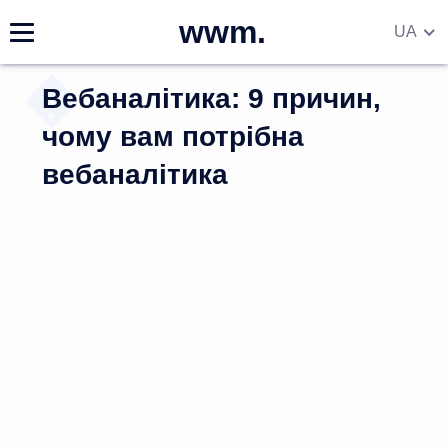
wwm.
UA
EN
Вебаналітика: 9 причин,
DE
RU
чому вам потрібна
вебаналітика