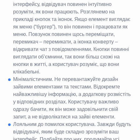
інтерфейсу, відвідувач повинен інтуїтивно
розуміти, як вони працюють. Розглянемо на
прикладі кнопок та іконок. Якщо елемент виглядає
як меню (“бургер”), то він повинен і працювати як
меню. Повзунок повинен щось переміщати,
перемикач – перемикати, а іконка конверту –
відкривати чат з повідомленнями. Кнопки повинні
виглядати об’ємнини, так вони більш схожі на
кнопки в житті, а користувач розуміє, що вони
клікабельні.
Мінімалістичним. Не перевантажуйте дизайн
зайвими елементами та текстами. Відокремте
найважливішу інформацію, а додаткову розмістіть
у відповідних розділах. Користувачу важливо
одразу бачити, як він може задовільнити свій
запит, а не відволікатися на зайві елементи.
Лояльним до помилок користувача. Завжди будуть
відвідувачі, яким буде складно зрозуміти ваш
інтерфейс. Подбайте про них, продумайте усі