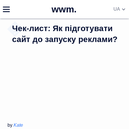
wwm.
UA
EN
Чек-лист: Як підготувати
DE
RU
сайт до запуску реклами?
by
Kate