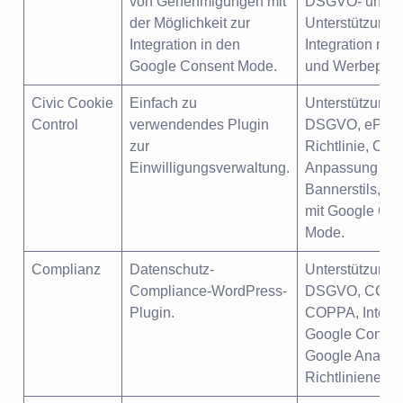
von Genehmigungen mit
DSGVO- und 
der Möglichkeit zur
Unterstützung,
Integration in den
Integration mit
Google Consent Mode.
und Werbeplatt
Civic Cookie
Einfach zu
Unterstützung f
Control
verwendendes Plugin
DSGVO, ePriva
zur
Richtlinie, CC
Einwilligungsverwaltung.
Anpassung de
Bannerstils, Int
mit Google Co
Mode.
Complianz
Datenschutz-
Unterstützung f
Compliance-WordPress-
DSGVO, CCPA
Plugin.
COPPA, Integra
Google Consen
Google Analyti
Richtlinienerst