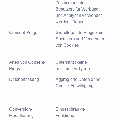
Zustimmung des
ein
Benutzers für Werbung
und Analysen verwendet
werden können
Consent-Pings
Grundlegende Pings zum
Unt
Speichern und Verwenden
det
von Cookies
Ben
Ana
Arten von Consent-
Unterstützt keine
Unt
Pings
bestimmten Typen
Ana
Datenerfassung
Aggregierte Daten ohne
Ver
Cookie-Einwilligung
mit
mit
mod
Conversion-
Eingeschränkte
Erw
Modellierung
Funktionen
Kon