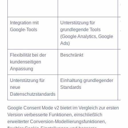
die
ber
Integration mit
Unterstützung für
Ver
Google-Tools
grundlegende Tools
Ana
(Google Analytics, Google
Man
Ads)
Flexibilität bei der
Beschränkt
Fle
kundenseitigen
Cod
Anpassung
Unterstützung für
Einhaltung grundlegender
Unt
neue
Standards
Dat
Datenschutzstandards
ins
Google Consent Mode v2 bietet im Vergleich zur ersten
Version verbesserte Funktionen, einschließlich
erweiterter Conversion-Modellierungsfunktionen,